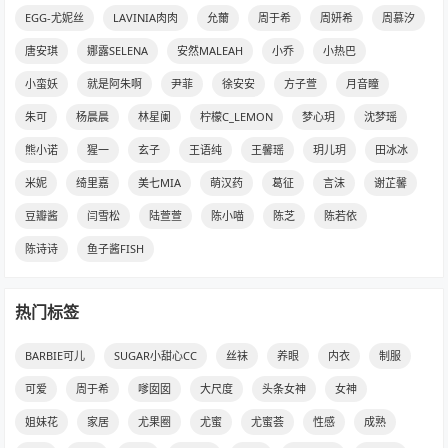
EGG-尤妮丝
LAVINIA肉肉
允薾
周于希
周妍希
周慕汐
唐安琪
娜露SELENA
安然MALEAH
小乔
小热巴
小蛮妖
就是阿朱啊
尹菲
徐安安
方子萱
月音瞳
朱可
杨晨晨
林星阑
柠檬C_LEMON
梦心玥
沈梦瑶
熊小诺
猩一
玄子
王语纯
王馨瑶
玥儿玥
田冰冰
米妮
绮里嘉
美七MIA
萌汉药
葛征
言沫
谢芷馨
豆瓣酱
闫雪松
陆萱萱
陈小喵
陈芝
陈若依
陈诗诗
鱼子酱FISH
热门标签
BARBIE可儿
SUGAR小甜心CC
丝袜
养眼
内衣
制服
可爱
周于希
嗲囡囡
大尺度
头条女神
女神
姐妹花
家居
尤果圈
尤蜜
尤蜜荟
性感
成熟