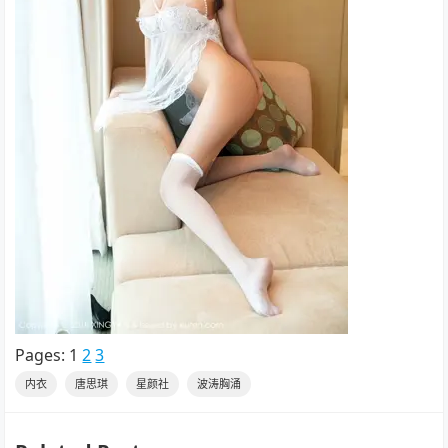
Pages:
1
2
3
内衣
唐思琪
星颜社
波涛胸涌