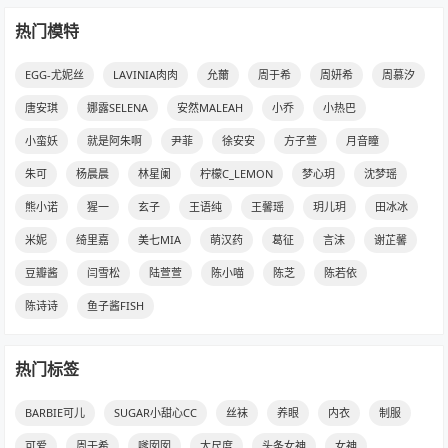
热门模特
EGG-尤妮丝
LAVINIA肉肉
允薾
周于希
周妍希
周慕汐
唐安琪
娜露SELENA
安然MALEAH
小乔
小热巴
小蛮妖
就是阿朱啊
尹菲
徐安安
方子萱
月音瞳
朱可
杨晨晨
林星阑
柠檬C_LEMON
梦心玥
沈梦瑶
熊小诺
猩一
玄子
王语纯
王馨瑶
玥儿玥
田冰冰
米妮
绮里嘉
美七MIA
萌汉药
葛征
言沫
谢芷馨
豆瓣酱
闫雪松
陆萱萱
陈小喵
陈芝
陈若依
陈诗诗
鱼子酱FISH
热门标签
BARBIE可儿
SUGAR小甜心CC
丝袜
养眼
内衣
制服
可爱
周于希
嗲囡囡
大尺度
头条女神
女神