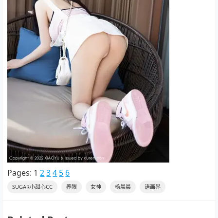
Pages:
1
2
3
4
5
6
SUGAR小甜心CC
养眼
女神
杨晨晨
语画界