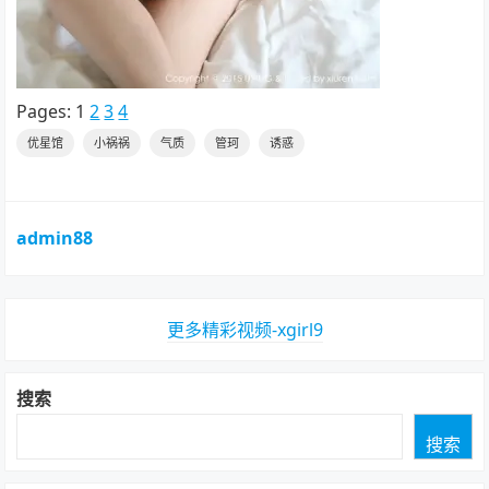
Pages:
1
2
3
4
优星馆
小祸祸
气质
管珂
诱惑
admin88
更多精彩视频-xgirl9
搜索
搜索