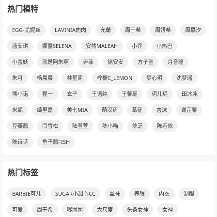
热门模特
EGG-尤妮丝
LAVINIA肉肉
允薾
周于希
周妍希
周慕汐
唐安琪
娜露SELENA
安然MALEAH
小乔
小热巴
小蛮妖
就是阿朱啊
尹菲
徐安安
方子萱
月音瞳
朱可
杨晨晨
林星阑
柠檬C_LEMON
梦心玥
沈梦瑶
熊小诺
猩一
玄子
王语纯
王馨瑶
玥儿玥
田冰冰
米妮
绮里嘉
美七MIA
萌汉药
葛征
言沫
谢芷馨
豆瓣酱
闫雪松
陆萱萱
陈小喵
陈芝
陈若依
陈诗诗
鱼子酱FISH
热门标签
BARBIE可儿
SUGAR小甜心CC
丝袜
养眼
内衣
制服
可爱
周于希
嗲囡囡
大尺度
头条女神
女神