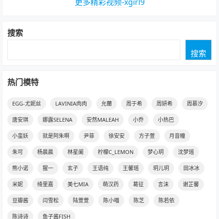
更多精彩视频-xgirl9
搜索
搜索
热门模特
EGG-尤妮丝
LAVINIA肉肉
允薾
周于希
周妍希
周慕汐
唐安琪
娜露SELENA
安然MALEAH
小乔
小热巴
小蛮妖
就是阿朱啊
尹菲
徐安安
方子萱
月音瞳
朱可
杨晨晨
林星阑
柠檬C_LEMON
梦心玥
沈梦瑶
熊小诺
猩一
玄子
王语纯
王馨瑶
玥儿玥
田冰冰
米妮
绮里嘉
美七MIA
萌汉药
葛征
言沫
谢芷馨
豆瓣酱
闫雪松
陆萱萱
陈小喵
陈芝
陈若依
陈诗诗
鱼子酱FISH