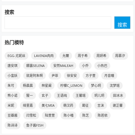
搜索
搜索
热门模特
EGG-尤妮丝
LAVINIA肉肉
允薾
周于希
周妍希
周慕汐
唐安琪
娜露SELENA
安然MALEAH
小乔
小热巴
小蛮妖
就是阿朱啊
尹菲
徐安安
方子萱
月音瞳
朱可
杨晨晨
林星阑
柠檬C_LEMON
梦心玥
沈梦瑶
熊小诺
猩一
玄子
王语纯
王馨瑶
玥儿玥
田冰冰
米妮
绮里嘉
美七MIA
萌汉药
葛征
言沫
谢芷馨
豆瓣酱
闫雪松
陆萱萱
陈小喵
陈芝
陈若依
陈诗诗
鱼子酱FISH