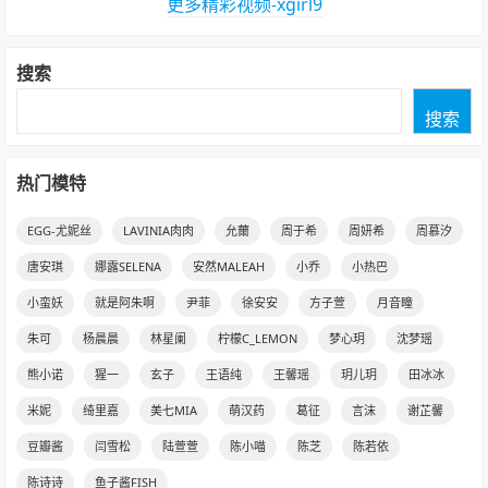
更多精彩视频-xgirl9
搜索
搜索
热门模特
EGG-尤妮丝
LAVINIA肉肉
允薾
周于希
周妍希
周慕汐
唐安琪
娜露SELENA
安然MALEAH
小乔
小热巴
小蛮妖
就是阿朱啊
尹菲
徐安安
方子萱
月音瞳
朱可
杨晨晨
林星阑
柠檬C_LEMON
梦心玥
沈梦瑶
熊小诺
猩一
玄子
王语纯
王馨瑶
玥儿玥
田冰冰
米妮
绮里嘉
美七MIA
萌汉药
葛征
言沫
谢芷馨
豆瓣酱
闫雪松
陆萱萱
陈小喵
陈芝
陈若依
陈诗诗
鱼子酱FISH