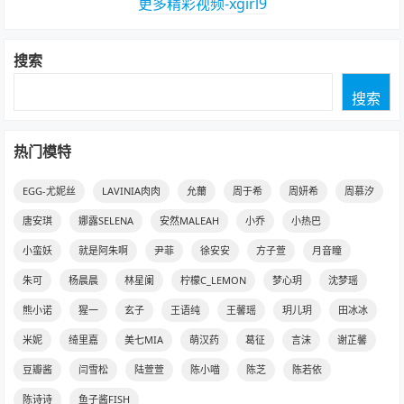
更多精彩视频-xgirl9
搜索
搜索
热门模特
EGG-尤妮丝
LAVINIA肉肉
允薾
周于希
周妍希
周慕汐
唐安琪
娜露SELENA
安然MALEAH
小乔
小热巴
小蛮妖
就是阿朱啊
尹菲
徐安安
方子萱
月音瞳
朱可
杨晨晨
林星阑
柠檬C_LEMON
梦心玥
沈梦瑶
熊小诺
猩一
玄子
王语纯
王馨瑶
玥儿玥
田冰冰
米妮
绮里嘉
美七MIA
萌汉药
葛征
言沫
谢芷馨
豆瓣酱
闫雪松
陆萱萱
陈小喵
陈芝
陈若依
陈诗诗
鱼子酱FISH