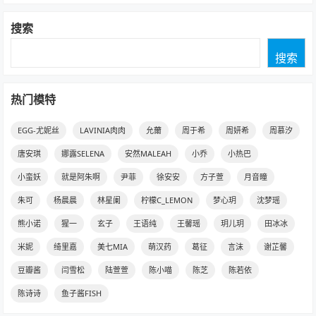
搜索
搜索
热门模特
EGG-尤妮丝
LAVINIA肉肉
允薾
周于希
周妍希
周慕汐
唐安琪
娜露SELENA
安然MALEAH
小乔
小热巴
小蛮妖
就是阿朱啊
尹菲
徐安安
方子萱
月音瞳
朱可
杨晨晨
林星阑
柠檬C_LEMON
梦心玥
沈梦瑶
熊小诺
猩一
玄子
王语纯
王馨瑶
玥儿玥
田冰冰
米妮
绮里嘉
美七MIA
萌汉药
葛征
言沫
谢芷馨
豆瓣酱
闫雪松
陆萱萱
陈小喵
陈芝
陈若依
陈诗诗
鱼子酱FISH