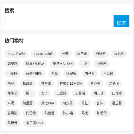
搜索
搜索
热门模特
EGG-尤妮丝
LAVINIA肉肉
允薾
周于希
周妍希
周慕汐
唐安琪
娜露SELENA
安然MALEAH
小乔
小热巴
小蛮妖
就是阿朱啊
尹菲
徐安安
方子萱
月音瞳
朱可
杨晨晨
林星阑
柠檬C_LEMON
梦心玥
沈梦瑶
熊小诺
猩一
玄子
王语纯
王馨瑶
玥儿玥
田冰冰
米妮
绮里嘉
美七MIA
萌汉药
葛征
言沫
谢芷馨
豆瓣酱
闫雪松
陆萱萱
陈小喵
陈芝
陈若依
陈诗诗
鱼子酱FISH