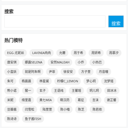
搜索
搜索
热门模特
EGG-尤妮丝
LAVINIA肉肉
允薾
周于希
周妍希
周慕汐
唐安琪
娜露SELENA
安然MALEAH
小乔
小热巴
小蛮妖
就是阿朱啊
尹菲
徐安安
方子萱
月音瞳
朱可
杨晨晨
林星阑
柠檬C_LEMON
梦心玥
沈梦瑶
熊小诺
猩一
玄子
王语纯
王馨瑶
玥儿玥
田冰冰
米妮
绮里嘉
美七MIA
萌汉药
葛征
言沫
谢芷馨
豆瓣酱
闫雪松
陆萱萱
陈小喵
陈芝
陈若依
陈诗诗
鱼子酱FISH