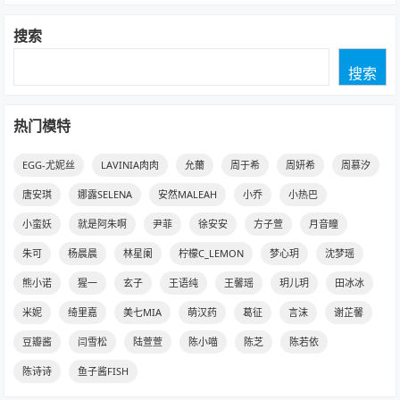
搜索
搜索
热门模特
EGG-尤妮丝
LAVINIA肉肉
允薾
周于希
周妍希
周慕汐
唐安琪
娜露SELENA
安然MALEAH
小乔
小热巴
小蛮妖
就是阿朱啊
尹菲
徐安安
方子萱
月音瞳
朱可
杨晨晨
林星阑
柠檬C_LEMON
梦心玥
沈梦瑶
熊小诺
猩一
玄子
王语纯
王馨瑶
玥儿玥
田冰冰
米妮
绮里嘉
美七MIA
萌汉药
葛征
言沫
谢芷馨
豆瓣酱
闫雪松
陆萱萱
陈小喵
陈芝
陈若依
陈诗诗
鱼子酱FISH