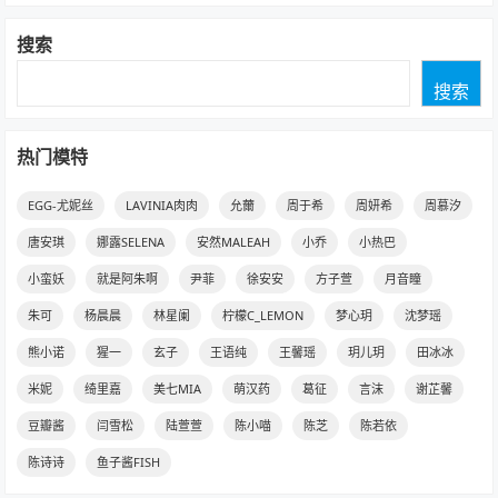
搜索
搜索
热门模特
EGG-尤妮丝
LAVINIA肉肉
允薾
周于希
周妍希
周慕汐
唐安琪
娜露SELENA
安然MALEAH
小乔
小热巴
小蛮妖
就是阿朱啊
尹菲
徐安安
方子萱
月音瞳
朱可
杨晨晨
林星阑
柠檬C_LEMON
梦心玥
沈梦瑶
熊小诺
猩一
玄子
王语纯
王馨瑶
玥儿玥
田冰冰
米妮
绮里嘉
美七MIA
萌汉药
葛征
言沫
谢芷馨
豆瓣酱
闫雪松
陆萱萱
陈小喵
陈芝
陈若依
陈诗诗
鱼子酱FISH