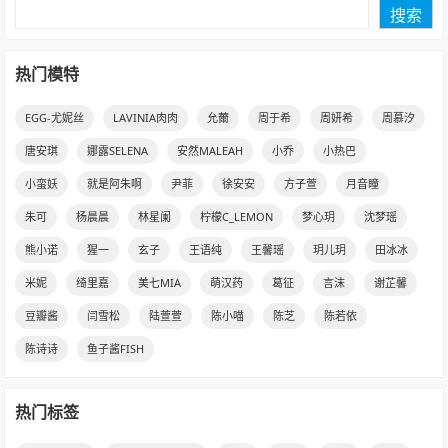
搜索
热门模特
EGG-尤妮丝
LAVINIA肉肉
允薾
周于希
周妍希
周慕汐
唐安琪
娜露SELENA
安然MALEAH
小乔
小热巴
小蛮妖
就是阿朱啊
尹菲
徐安安
方子萱
月音瞳
朱可
杨晨晨
林星阑
柠檬C_LEMON
梦心玥
沈梦瑶
熊小诺
猩一
玄子
王语纯
王馨瑶
玥儿玥
田冰冰
米妮
绮里嘉
美七MIA
萌汉药
葛征
言沫
谢芷馨
豆瓣酱
闫雪松
陆萱萱
陈小喵
陈芝
陈若依
陈诗诗
鱼子酱FISH
热门标签