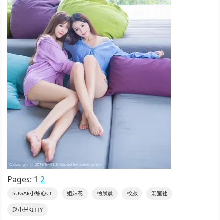
Pages:
1
2
SUGAR小甜心CC
姐妹花
杨晨晨
校服
爱蜜社
赵小米KITTY