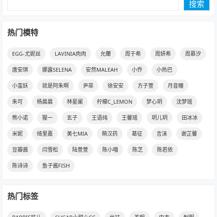
搜索
热门模特
EGG-尤妮丝
LAVINIA肉肉
允薾
周于希
周妍希
周慕汐
唐安琪
娜露SELENA
安然MALEAH
小乔
小热巴
小蛮妖
就是阿朱啊
尹菲
徐安安
方子萱
月音瞳
朱可
杨晨晨
林星阑
柠檬C_LEMON
梦心玥
沈梦瑶
熊小诺
猩一
玄子
王语纯
王馨瑶
玥儿玥
田冰冰
米妮
绮里嘉
美七MIA
萌汉药
葛征
言沫
谢芷馨
豆瓣酱
闫雪松
陆萱萱
陈小喵
陈芝
陈若依
陈诗诗
鱼子酱FISH
热门标签