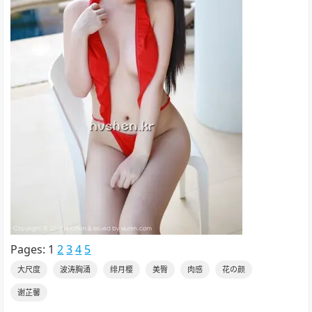
Pages:
1
2
3
4
5
大尺度
波涛胸涌
绯月樱
美臀
肉感
花の颜
谢芷馨